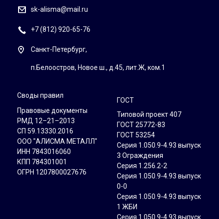
sk-alisma@mail.ru
+7 (812) 920-65-76
Санкт-Петербург,
п.Белоостров, Новое ш., д.45, лит.Ж, ком.1
Своды правил
ГОСТ
Правовые документы
Типовой проект 407
РМД 12–21–2013
ГОСТ 25772-83
СП 59.13330.2016
ГОСТ 53254
ООО "АЛИСМА МЕТАЛЛ"
Серия 1.050.9-4.93 выпуск
ИНН 7843016060
3 Ограждения
КПП 784301001
Серия 1.256.2-2
ОГРН 1207800027676
Серия 1.050.9-4.93 выпуск
0-0
Серия 1.050.9-4.93 выпуск
1 ЖБИ
Серия 1.050.9-4.93 выпуск